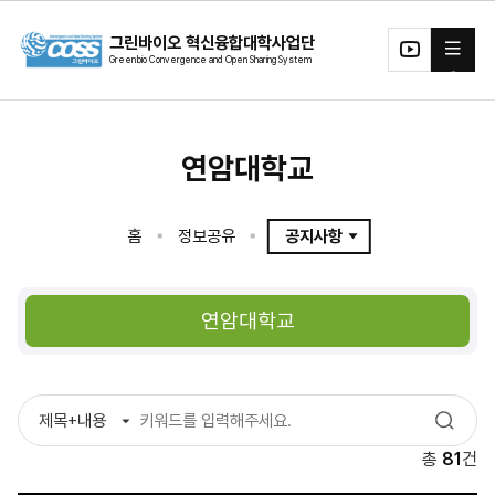
본문 바로가기
그린바이오 혁신융합대학사업단
전체메뉴
유투
브
연암대학교
홈
정보공유
공지사항
구분
제목+내용
검색어
검색
총
81
건
디지털그린바이오테크소재
그린바이오에코시스템