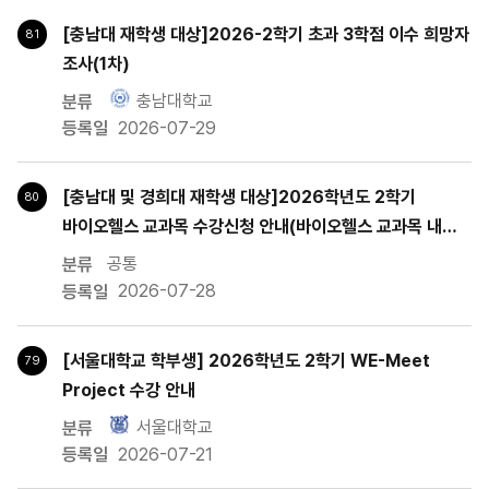
연암대학교 : 번호, 분류, 제목, 작성자, 등록일, 조회수, 첨부 에 따른 게시
그린바이오파운드리
[충남대 재학생 대상]2026-2학기 초과 3학점 이수 희망자
81
그린바이오스마트파밍
조사(1차)
충남대학교
2026-07-29
[충남대 및 경희대 재학생 대상]2026학년도 2학기
80
바이오헬스 교과목 수강신청 안내(바이오헬스 교과목 내용
추가)
공통
2026-07-28
[서울대학교 학부생] 2026학년도 2학기 WE-Meet
79
Project 수강 안내
서울대학교
2026-07-21