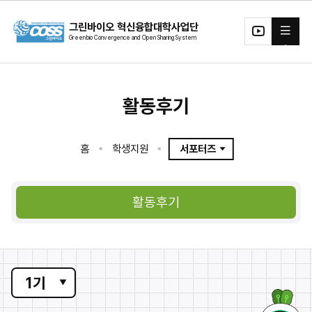
본문 바로가기
그린바이오 혁신융합대학사업단
전체메뉴
유투
브
활동후기
홈
학생지원
서포터즈
대학구분
1기
디지털그린바이오테크소재
그린바이오에코시스템