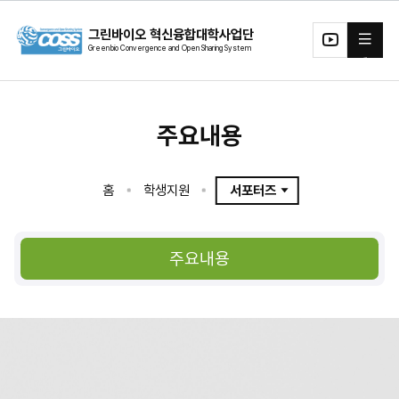
본문 바로가기
그린바이오 혁신융합대학사업단
전체메뉴
유투
브
주요내용
홈
학생지원
서포터즈
디지털그린바이오테크소재
그린바이오에코시스템