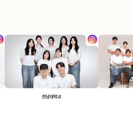
스
인스
그
타그
램
램
전남대학교