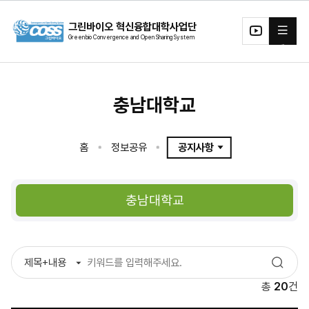
본문 바로가기
그린바이오 혁신융합대학사업단
전체메뉴
유투
브
충남대학교
홈
정보공유
공지사항
구분
제목+내용
검색어
검색
총
20
건
디지털그린바이오테크소재
그린바이오에코시스템