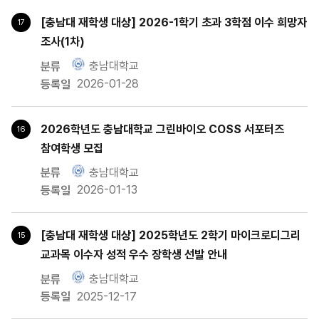
주요내용
[충남대 재학생 대상] 2026-1학기 초과 3학점 이수 희망자
17
활동후기
조사(1차)
충남대학교
2026-01-28
2026학년도 충남대학교 그린바이오 COSS 서포터즈
16
참여학생 모집
충남대학교
전체
2026-01-13
공통
충남대학교
서울대학교
[충남대 재학생 대상] 2025학년도 2학기 마이크로디그리
15
경희대학교
교과목 이수자 성적 우수 장학생 선발 안내
전남대학교
충남대학교
연암대학교
2025-12-17