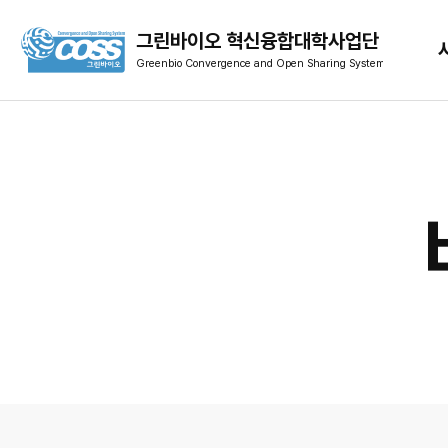
디지털그린바이오테크
그린바이오 혁신융합대학사업단
그린바이오에코시스템
그린바이오파운드리
그린바이오스마트파밍