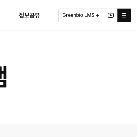
공통
충남대학교
정보공유
Greenbio LMS
서울대학교
경희대학교
전체메뉴
유투
전남대학교
브
연암대학교
램