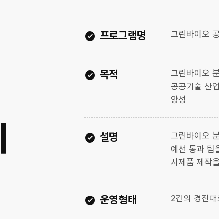
프로그램명
그린바이오 공
목적
그린바이오 분
공공기술 산업
양성
지
설명
그린바이오 분
예선 통과 팀
시제품 제작을
운영형태
2건의 경진대회