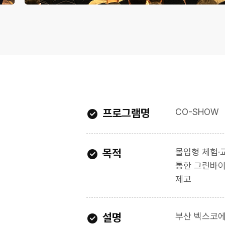
프로그램명
CO-SHOW
목적
몰입형 체험·
통한 그린바이
제고
설명
부산 벡스코에