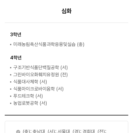
심화
3학년
미래농림축산식품과학응용및실습 (충)
4학년
구조기반식품단백질공학 (서)
그린바이오화훼치유정원 (전)
식품대사체학 (서)
식품마이크로바이옴학 (서)
푸드테크학 (서)
농업로봇공학 (서)
(충): 충남대, (서): 서울대, (경): 경희대, (전):