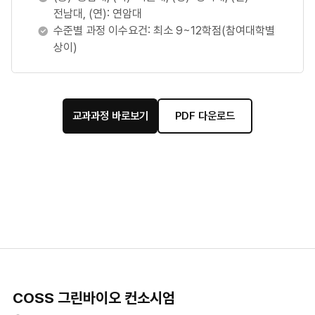
전남대, (연): 연암대
수준별 과정 이수요건: 최소 9~12학점(참여대학별
상이)
교과과정 바로보기
PDF 다운로드
COSS 그린바이오 컨소시엄