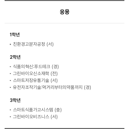
주요내용
응용
활동후기
1학년
친환경고분자공정 (서)
2학년
식품의혁신:푸드테크 (경)
그린바이오신소재학 (전)
전체
스마트저장유통기술 (서)
공통
유전자조작기술:먹거리부터의약품까지 (경)
충남대학교
서울대학교
3학년
경희대학교
전남대학교
스마트식품가고시스템 (충)
연암대학교
그린바이오비즈니스 (서)