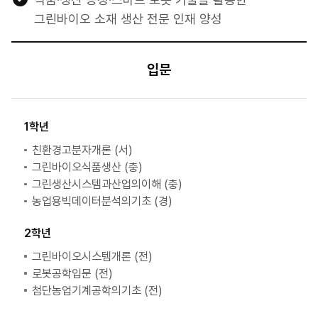
그린바이오파운드리
그린바이오 소재 생산 전문 인재 양성
그린바이오스마트파밍
입문
1학년
친환경고분자개론 (서)
그린바이오식품생산 (충)
그린생산시스템과산업의이해 (충)
농업용빅데이터분석의기초 (경)
2학년
그린바이오시스템개론 (전)
로봇공학입문 (전)
첨단농업기계공학의기초 (전)