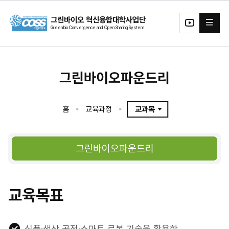
본문 바로가기
그린바이오 혁신융합대학사업단
전체메뉴
유투
브
그린바이오파운드리
홈
교육과정
교과목
교육목표
디지털그린바이오테크소재
그린바이오에코시스템
식품·생산 공정·스마트 로봇 기술을 활용한